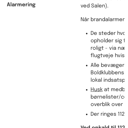
Alarmering
ved Salen).
Når brandalarmen l
De steder hvo
opholder sig fo
roligt - via n
flugtveje hvis 
Alle bevæger 
Boldklubbens f
lokal indsatsp
Husk
at medbr
børnelister/c
overblik over 
Der ringes 112.
Ved opkald til 112 