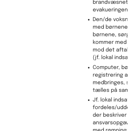
brandvæsnet 
evakueringen.
Den/de voksn
med børnene/h
børnene, sørge
kommer med ud,
mod det aftal
(jf. lokal indsa
Computer, børne
registrering a
medbringes, s
tælles på saml
Jf. lokal indsa
fordeles/uddel
der beskriver 
ansvarsopgaver
med rømning o