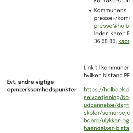
kontaktes direk
Kommunens
presse-/komm
presse@holb.
leder: Karen Br
36 58 85,
kabr
Link til kommunen
hvilken bistand PPR
Evt. andre vigtige
opmærksomhedspunkter
https://holbaek.d
selvbetjening/bo
uddannelse/dagti
skoler/samarbejd
boern/ulykker-og
haendelser-bistan