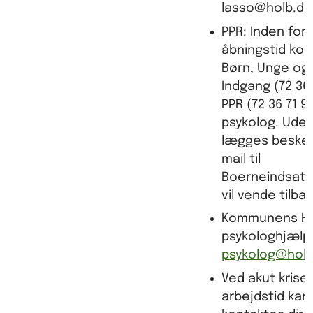
lasso@holb.dk
PPR: Inden for 
åbningstid ko
Børn, Unge og 
Indgang (72 36 
PPR (72 36 71 9
psykolog. Uden
lægges besked
mail til
Boerneindsats
vil vende tilba
Kommunens HR-
psykologhjælp
psykolog@holb
Ved akut krise
arbejdstid kan