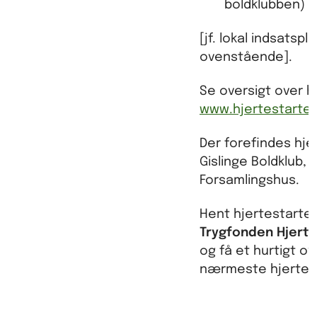
boldklubben)
[jf. lokal indsatspl
ovenstående].
Se oversigt over h
www.hjertestarter
Der forefindes hje
Gislinge Boldklub, 
Forsamlingshus.
Hent hjertestarte
Trygfonden Hjerte
og få et hurtigt ov
nærmeste hjertest