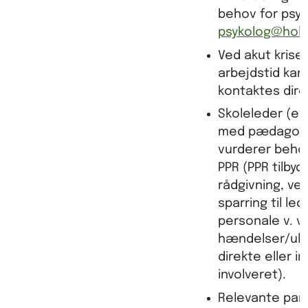
behov for psy
psykolog@holb
Ved akut krise
arbejdstid kan
kontaktes direk
Skoleleder (ev
med pædagogis
vurderer behov
PPR (PPR tilbyd
rådgivning, ve
sparring til le
personale v. 
hændelser/ulyk
direkte eller i
involveret).
Relevante par