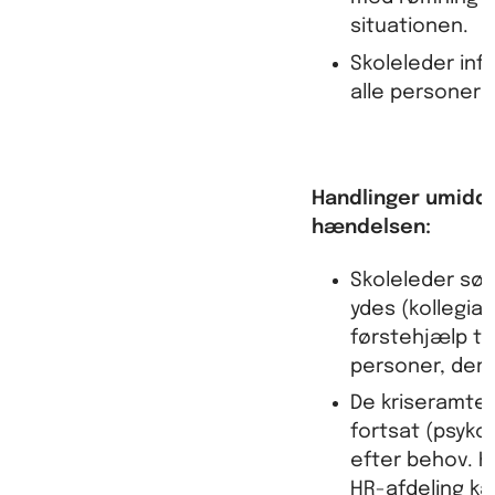
situationen.
Skoleleder in
alle personer 
Handlinger umidde
hændelsen:
Skoleleder sørg
ydes (kollegial
førstehjælp ti
personer, der 
De kriseramte s
fortsat (psykol
efter behov.
HR-afdeling ka