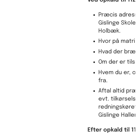
Præcis adresse
Gislinge Skole,
Holbæk.
Hvor på matrik
Hvad der bræn
Om der er til
Hvem du er, og
fra.
Aftal altid pr
evt. tilkørselsv
redningskøretø
Gislinge Hallen
Efter opkald til 112