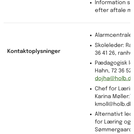
Information ske
efter aftale m
Alarmcentralen
Skoleleder: Ra
Kontaktoplysninger
36 41 26, ranh
Pædagogisk le
Hahn, 72 36 52 
dojha@holb.dk
Chef for Læring
Karina Møller:7
kmoll@holb.dk
Alternativt le
for Læring og T
Sømmergaard: 7