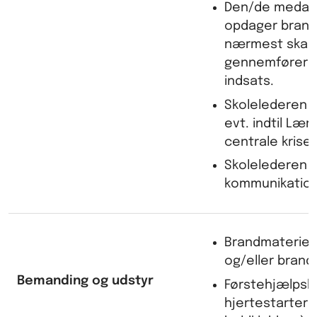
Den/de medar
opdager brand
nærmest skad
gennemfører d
indsats.
Skolelederen ’
evt. indtil Læri
centrale krise
Skolelederen h
kommunikation
Brandmateriel:
og/eller bran
Bemanding og udstyr
Førstehjælpsk
hjertestarter